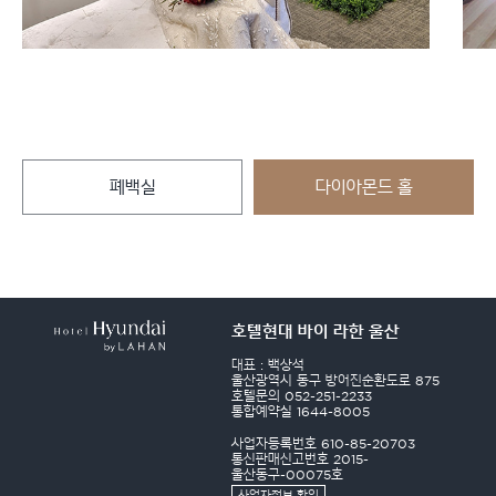
폐백실
다이아몬드 홀
호텔현대 바이 라한 울산
대표 : 백상석
울산광역시 동구 방어진순환도로 875
호텔문의 052-251-2233
통합예약실 1644-8005
사업자등록번호 610-85-20703
통신판매신고번호 2015-
울산동구-00075호