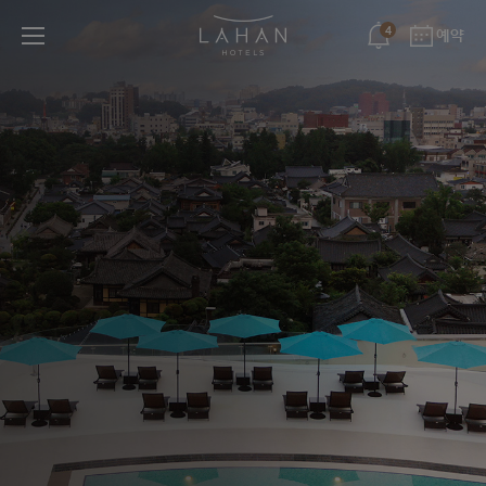
딜라이트풀 모닝
4
한옥마을을 내려다보는 루프탑 수영장에서
예약
시원하게 펼쳐지는 여름의 풍경을 마주해보세요.