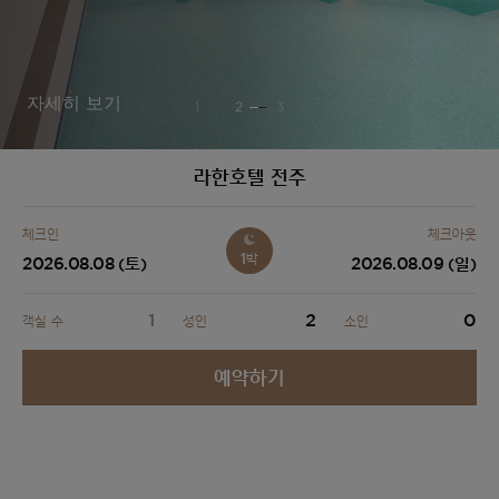
자세히 보기
1
2
3
라한호텔 전주
체크인
체크아웃
1
박
2026.08.08
2026.08.09
(토)
(일)
1
2
0
객실 수
성인
소인
예약하기