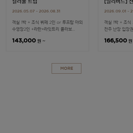
컬러풀 트립
[얼리버드] 
2026.05.07 ~ 2026.08.31
2026.09.01 ~ 2
객실 1박 + 조식 뷔페 2인 or 루프탑 야외
객실 1박 + 조식 
수영장2인 +라한×라잇트리 콜라보
전주 난장 입장권
파우치 1개
엽서 3매 + 12
원 ~
원
143,000
166,500
MORE