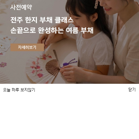
라한호텔 전주
대표 : 백상석
전북특별자치도 전주시 완산구 기린대로 85
(풍남동 3가)
호텔문의 063-232-7000
통합예약실 1644-8005
사업자등록번호 193-86-00868
통신판매신고번호 2020-전주완산-0356호
닫기
오늘 하루 보지않기
사업자정보 확인
호스팅서비스제공자 NAVER Cloud
FAMILY SITE
이용약관
영상정보처리기기 운영방침
개인정보처리방침