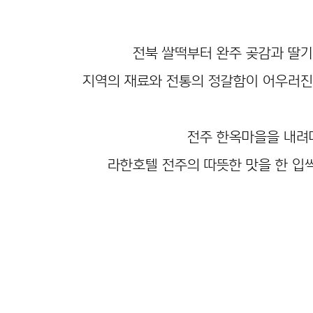
전북 쌀떡부터 완주 곶감과 딸기
지역의 재료와 전통의 정갈함이 어우러진
전주 한옥마을을 내려
라한호텔 전주의 따뜻한 맛을 한 입