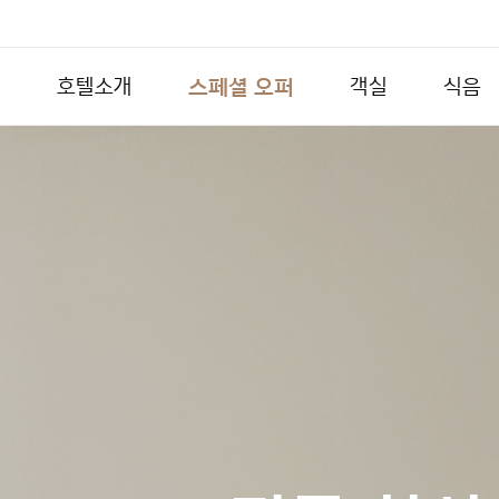
스페셜 오퍼
호텔소개
객실
식음