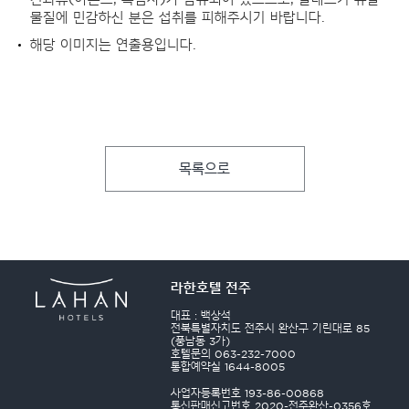
물질에 민감하신 분은 섭취를 피해주시기 바랍니다.
해당 이미지는 연출용입니다.
목록으로
라한호텔 전주
대표 : 백상석
전북특별자치도 전주시 완산구 기린대로 85
(풍남동 3가)
호텔문의 063-232-7000
통합예약실 1644-8005
사업자등록번호 193-86-00868
통신판매신고번호 2020-전주완산-0356호