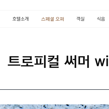
스페셜 오퍼
호텔소개
객실
식음
트로피컬 써머 wi