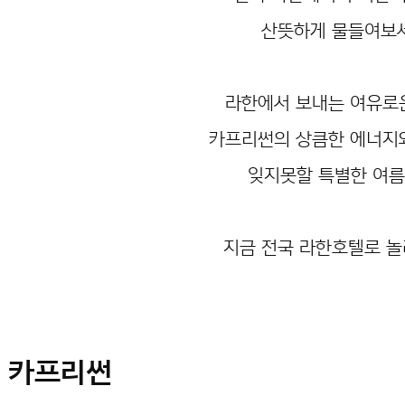
산뜻하게 물들여보세
라한에서 보내는 여유로
카프리썬의 상큼한 에너지
잊지못할 특별한 여름
지금 전국 라한호텔로 놀
h 카프리썬