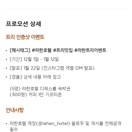
프로모션 상세
트리 인증샷 이벤트
[해시태그] #라한호텔 #트리맛집 #라한트리이벤트
[기간] 12월 1일 - 1월 12일
[발표] 1월 22일 (인스타그램 개별 DM 발표)
[경품] 상세 내용 아래 참고
(5명) 라한호텔 디럭스룸 숙박권
(300명) 커피 1잔 기프티콘
안내사항
라한호텔 계정(@lahan_hotel) 팔로우 및 게시물 전체공개
필수