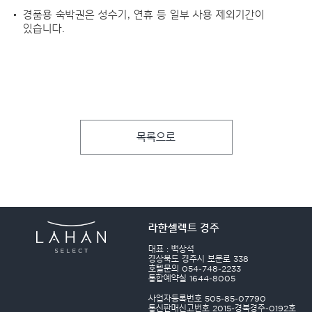
경품용 숙박권은 성수기, 연휴 등 일부 사용 제외기간이
있습니다.
목록으로
라한셀렉트 경주
대표 : 백상석
경상북도 경주시 보문로 338
호텔문의 054-748-2233
통합예약실 1644-8005
사업자등록번호 505-85-07790
통신판매신고번호 2015-경북경주-0192호