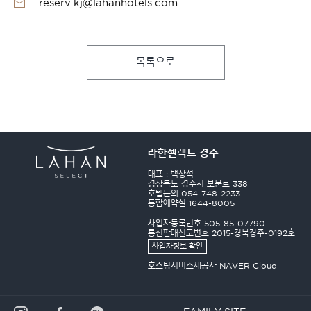
reserv.kj@lahanhotels.com
목록으로
라한셀렉트 경주
대표 : 백상석
경상북도 경주시 보문로 338
호텔문의 054-748-2233
통합예약실 1644-8005
사업자등록번호 505-85-07790
통신판매신고번호 2015-경북경주-0192호
사업자정보 확인
호스팅서비스제공자 NAVER Cloud