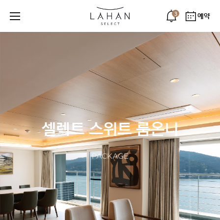
3
예약
셀렉트 스위트 룸온니
PACKAGE